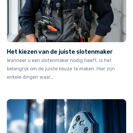
Het kiezen van de juiste slotenmaker
Wanneer u een slotenmaker nodig heeft, is het
belangrijk om de juiste keuze te maken. Hier zijn
enkele dingen waar…