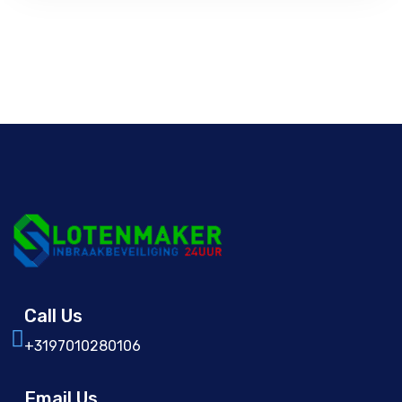
Call Us
+3197010280106
Email Us