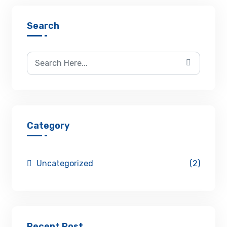
Search
Category
Uncategorized
(2)
Recent Post