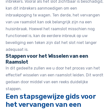
inbrekers. Vooral als het slot zichtbaar is beschadigd‚
kan dit inbrekers aanmoedigen om een
inbraakpoging te wagen. Ten derde‚ het vervangen
van uw raamslot kan ook belangrijk zijn na een
huisinbraak. Hoewel het raamslot misschien nog
functioneel is‚ kan de eerdere inbreuk op uw
beveiliging een teken zijn dat het slot niet langer
adequaat is.
Stappen voor het Wisselen van een
Raamslot
In dit gedeelte zullen we u door het proces van het
effectief wisselen van een raamslot leiden. Dit wordt
gedaan door middel van een reeks duidelijke
stappen.
Een stapsgewijze gids voor
het vervangen van een