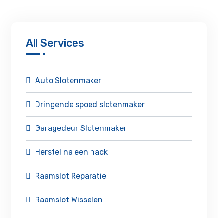
All Services
Auto Slotenmaker
Dringende spoed slotenmaker
Garagedeur Slotenmaker
Herstel na een hack
Raamslot Reparatie
Raamslot Wisselen