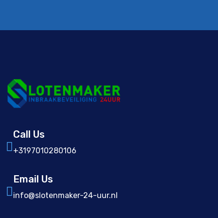
Call Us
+3197010280106
Email Us
info@slotenmaker-24-uur.nl